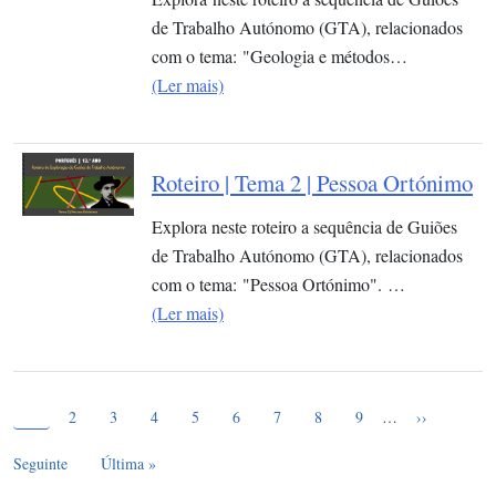
de Trabalho Autónomo (GTA), relacionados
com o tema: "Geologia e métodos…
(Ler mais)
Roteiro | Tema 2 | Pessoa Ortónimo
Explora neste roteiro a sequência de Guiões
de Trabalho Autónomo (GTA), relacionados
com o tema: "Pessoa Ortónimo". …
(Ler mais)
Página atual
Paginação
1
Page
Page
Page
Page
Page
Page
Page
Page
Próxima pág
2
3
4
5
6
7
8
9
…
››
Última página
Seguinte
Última »