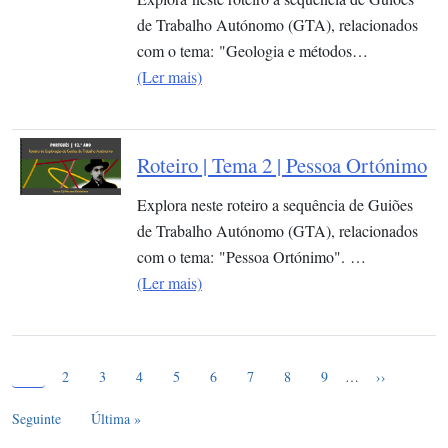
de Trabalho Autónomo (GTA), relacionados
com o tema: "Geologia e métodos…
(Ler mais)
Roteiro | Tema 2 | Pessoa Ortónimo
Explora neste roteiro a sequência de Guiões
de Trabalho Autónomo (GTA), relacionados
com o tema: "Pessoa Ortónimo". …
(Ler mais)
Página atual
Paginação
1
Page
Page
Page
Page
Page
Page
Page
Page
Próxima pág
2
3
4
5
6
7
8
9
…
››
Última página
Seguinte
Última »