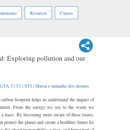
Autónomo
Recursos
Cursos
d: Exploring pollution and our
GTA 2 | T1 | ST1 | Massa e tamanho dos átomos
carbon footprint helps us understand the impact of
onment. From the energy we use to the waste we
 a trace. By becoming more aware of these issues,
 protect the planet and create a healthier future for
e. It’s about responsibility, action, and being part of