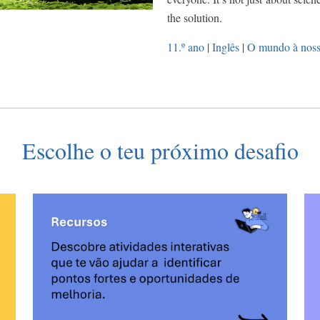
the solution.
11.º ano
|
Inglês
|
O mundo à noss
Escolhe o teu próximo desafio