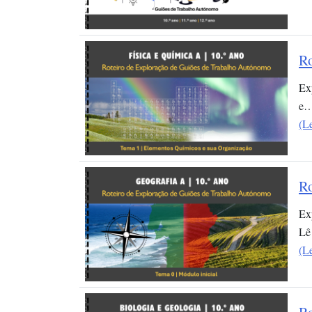
Ro
Ex
e
(L
Ro
Ex
Lê
(L