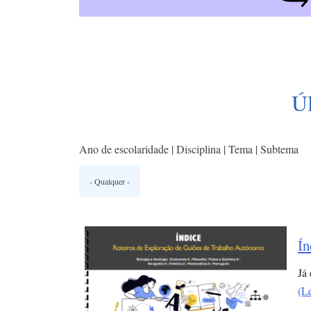
Ú
Ano de escolaridade | Disciplina | Tema | Subtema
Ín
Já
(L