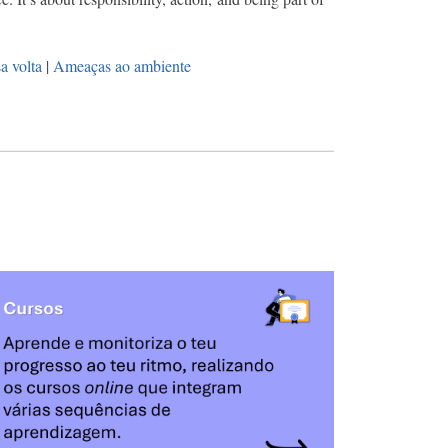
a volta
|
Ameaças ao ambiente