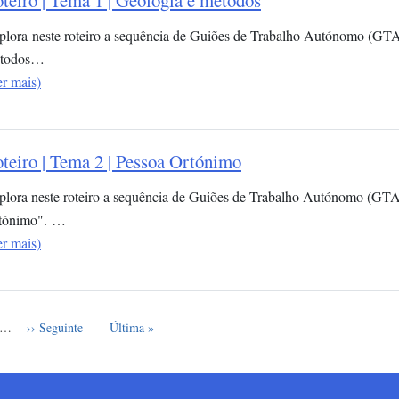
teiro | Tema 1 | Geologia e métodos
plora neste roteiro a sequência de Guiões de Trabalho Autónomo (GTA
todos…
er mais)
teiro | Tema 2 | Pessoa Ortónimo
plora neste roteiro a sequência de Guiões de Trabalho Autónomo (GTA
tónimo". …
er mais)
e
Próxima página
Última página
…
›› Seguinte
Última »