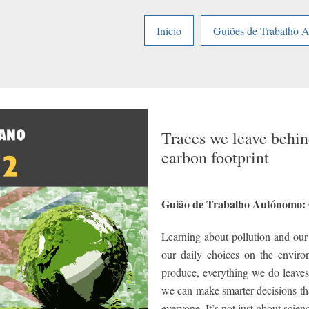
Início
Guiões de Trabalho 
Traces we leave behin
carbon footprint
Guião de Trabalho Autónomo:
Learning about pollution and our 
our daily choices on the envir
produce, everything we do leaves
we can make smarter decisions that
everyone. It’s not just about scienc