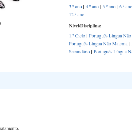
3.º ano
|
4.º ano
|
5.º ano
|
6.º an
12.º ano
a
Nível/Disciplina
1.º Ciclo
|
Português Língua Não
Português Língua Não Materna
|
Secundário
|
Português Língua N
tratamento.