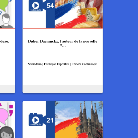
edeão.
Didier Daeninckx, l´auteur de la nouvelle
"…
Secundário | Formação Específica | Francês Continuação