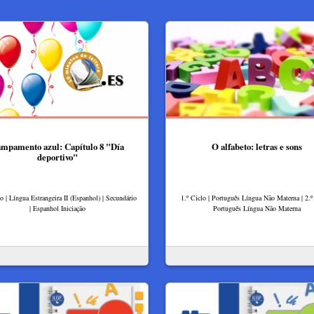
mpamento azul: Capítulo 8 "Día
O alfabeto: letras e sons
deportivo"
lo | Língua Estrangeira II (Espanhol) | Secundário
1.º Ciclo | Português Língua Não Materna | 2.º 
| Espanhol Iniciação
Português Língua Não Materna