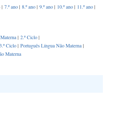
o
|
7.º ano
|
8.º ano
|
9.º ano
|
10.º ano
|
11.º ano
|
 Materna
|
2.º Ciclo
|
3.º Ciclo
|
Português Língua Não Materna
|
ão Materna