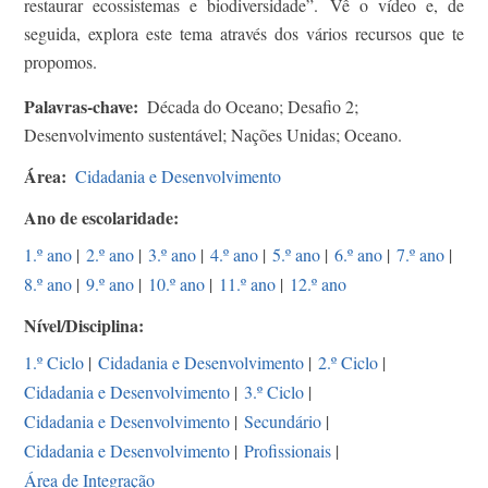
restaurar ecossistemas e biodiversidade”. Vê o vídeo e, de
seguida, explora este tema através dos vários recursos que te
propomos.
Palavras-chave
Década do Oceano; Desafio 2;
Desenvolvimento sustentável; Nações Unidas; Oceano.
Área
Cidadania e Desenvolvimento
Ano de escolaridade
1.º ano
|
2.º ano
|
3.º ano
|
4.º ano
|
5.º ano
|
6.º ano
|
7.º ano
|
8.º ano
|
9.º ano
|
10.º ano
|
11.º ano
|
12.º ano
Nível/Disciplina
1.º Ciclo
|
Cidadania e Desenvolvimento
|
2.º Ciclo
|
Cidadania e Desenvolvimento
|
3.º Ciclo
|
Cidadania e Desenvolvimento
|
Secundário
|
Cidadania e Desenvolvimento
|
Profissionais
|
Área de Integração