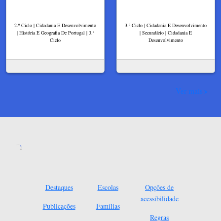
2.º Ciclo | Cidadania E Desenvolvimento
3.º Ciclo | Cidadania E Desenvolvimento
| História E Geografia De Portugal | 3.º
| Secundário | Cidadania E
Ciclo
Desenvolvimento
Ver mais
Destaques
Escolas
Opções de
acessibilidade
Publicações
Famílias
Regras