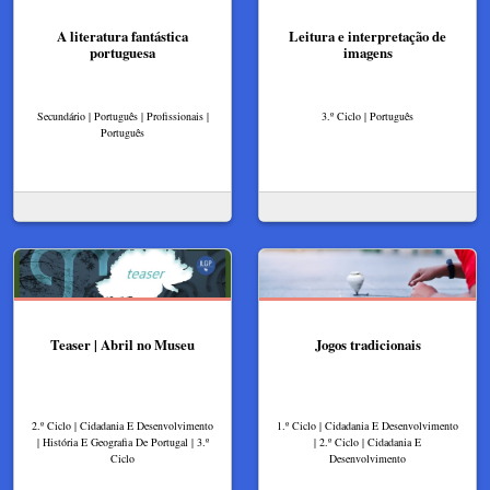
A literatura fantástica
Leitura e interpretação de
portuguesa
imagens
Secundário | Português | Profissionais |
3.º Ciclo | Português
Português
Teaser | Abril no Museu
Jogos tradicionais
2.º Ciclo | Cidadania E Desenvolvimento
1.º Ciclo | Cidadania E Desenvolvimento
| História E Geografia De Portugal | 3.º
| 2.º Ciclo | Cidadania E
Ciclo
Desenvolvimento