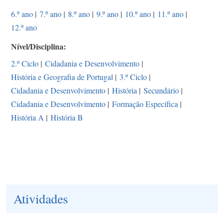
6.º ano
|
7.º ano
|
8.º ano
|
9.º ano
|
10.º ano
|
11.º ano
|
12.º ano
Nível/Disciplina
2.º Ciclo
|
Cidadania e Desenvolvimento
|
História e Geografia de Portugal
|
3.º Ciclo
|
Cidadania e Desenvolvimento
|
História
|
Secundário
|
Cidadania e Desenvolvimento
|
Formação Específica
|
História A
|
História B
Atividades