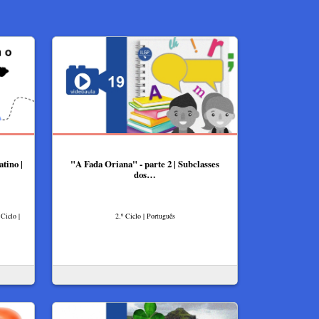
atino |
"A Fada Oriana" - parte 2 | Subclasses
dos…
Ciclo |
2.º Ciclo | Português