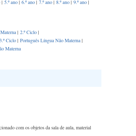
o
|
5.º ano
|
6.º ano
|
7.º ano
|
8.º ano
|
9.º ano
|
 Materna
|
2.º Ciclo
|
3.º Ciclo
|
Português Língua Não Materna
|
ão Materna
cionado com os objetos da sala de aula, material