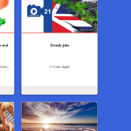
 oral
Trendy jobs
Ciclo |
3.º Ciclo | Inglês