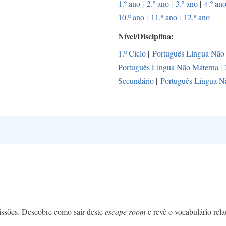
1.º ano
|
2.º ano
|
3.º ano
|
4.º an
10.º ano
|
11.º ano
|
12.º ano
Nível/Disciplina
1.º Ciclo
|
Português Língua Não
Português Língua Não Materna
|
Secundário
|
Português Língua N
missões. Descobre como sair deste
escape room
e revê o vocabulário rela