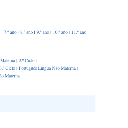
o
|
7.º ano
|
8.º ano
|
9.º ano
|
10.º ano
|
11.º ano
|
 Materna
|
2.º Ciclo
|
3.º Ciclo
|
Português Língua Não Materna
|
ão Materna