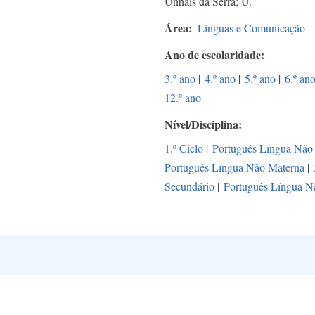
Unhais da Serra; U.
Área
Línguas e Comunicação
Ano de escolaridade
3.º ano
|
4.º ano
|
5.º ano
|
6.º an
12.º ano
Nível/Disciplina
1.º Ciclo
|
Português Língua Não
Português Língua Não Materna
|
Secundário
|
Português Língua N