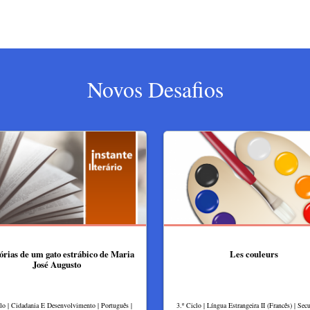
Novos Desafios
ias de um gato estrábico de Maria
Les couleurs
José Augusto
clo | Cidadania E Desenvolvimento | Português |
3.º Ciclo | Língua Estrangeira II (Francês) | Secu