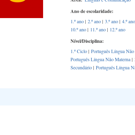
Ano de escolaridade
1.º ano
|
2.º ano
|
3.º ano
|
4.º an
10.º ano
|
11.º ano
|
12.º ano
Nível/Disciplina
1.º Ciclo
|
Português Língua Não
Português Língua Não Materna
|
Secundário
|
Português Língua N