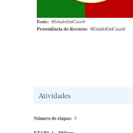
Fonte
#EstudoEmCasa@
Proveniência do Recurso
#EstudoEmCasa@
Atividades
Número de etapas
5
ETAPA 1 – Diálogo