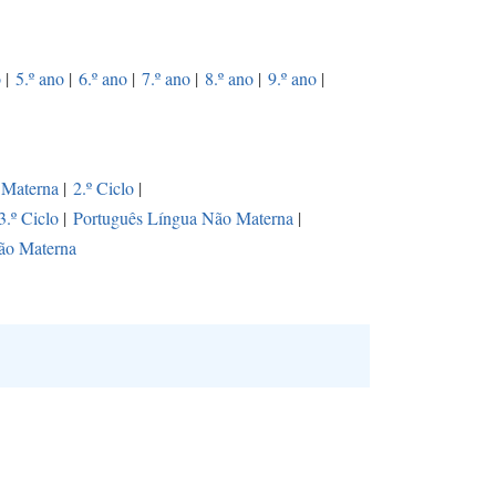
o
|
5.º ano
|
6.º ano
|
7.º ano
|
8.º ano
|
9.º ano
|
 Materna
|
2.º Ciclo
|
3.º Ciclo
|
Português Língua Não Materna
|
ão Materna