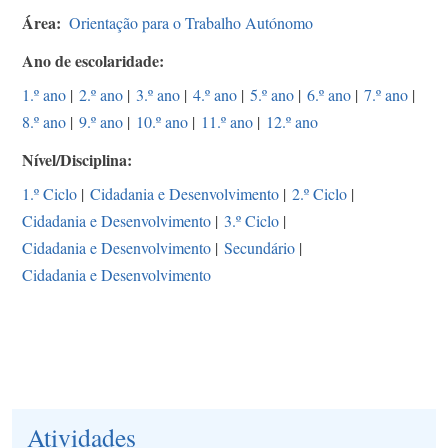
Área
Orientação para o Trabalho Autónomo
Ano de escolaridade
1.º ano
|
2.º ano
|
3.º ano
|
4.º ano
|
5.º ano
|
6.º ano
|
7.º ano
|
8.º ano
|
9.º ano
|
10.º ano
|
11.º ano
|
12.º ano
Nível/Disciplina
1.º Ciclo
|
Cidadania e Desenvolvimento
|
2.º Ciclo
|
Cidadania e Desenvolvimento
|
3.º Ciclo
|
Cidadania e Desenvolvimento
|
Secundário
|
Cidadania e Desenvolvimento
Atividades