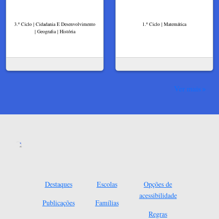
3.º Ciclo | Cidadania E Desenvolvimento
1.º Ciclo | Matemática
| Geografia | História
Ver mais
Destaques
Escolas
Opções de
acessibilidade
Publicações
Famílias
Regras