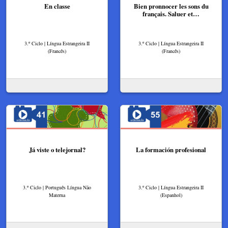
En classe
Bien pronnocer les sons du
français. Saluer et…
3.º Ciclo | Língua Estrangeira II
3.º Ciclo | Língua Estrangeira II
(Francês)
(Francês)
Já viste o telejornal?
La formación profesional
3.º Ciclo | Português Língua Não
3.º Ciclo | Língua Estrangeira II
Materna
(Espanhol)