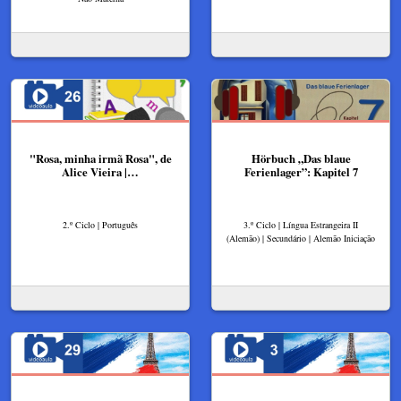
"Rosa, minha irmã Rosa", de
Hörbuch „Das blaue
Alice Vieira |…
Ferienlager”: Kapitel 7
2.º Ciclo | Português
3.º Ciclo | Língua Estrangeira II
(Alemão) | Secundário | Alemão Iniciação