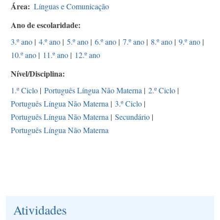
Área
Línguas e Comunicação
Ano de escolaridade
3.º ano
|
4.º ano
|
5.º ano
|
6.º ano
|
7.º ano
|
8.º ano
|
9.º ano
|
10.º ano
|
11.º ano
|
12.º ano
Nível/Disciplina
1.º Ciclo
|
Português Língua Não Materna
|
2.º Ciclo
|
Português Língua Não Materna
|
3.º Ciclo
|
Português Língua Não Materna
|
Secundário
|
Português Língua Não Materna
Atividades