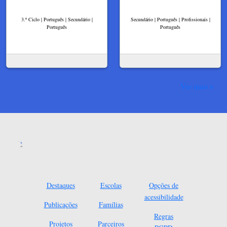
3.º Ciclo | Português | Secundário |
Secundário | Português | Profissionais |
Português
Português
Ver mais
Destaques
Escolas
Opções de
acessibilidade
Publicações
Famílias
Regras
Projetos
Parceiros