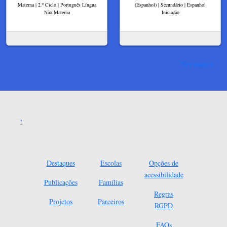
Materna | 2.º Ciclo | Português Língua
(Espanhol) | Secundário | Espanhol
Não Materna
Iniciação
Ver mais
Destaques
Escolas
Opções de
acessibilidade
Publicações
Famílias
Regras
Projetos
Parceiros
RGPD
FAQs