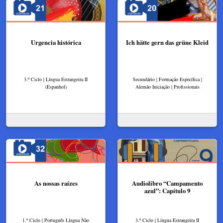
Urgencia histórica
Ich hätte gern das grüne Kleid
3.º Ciclo | Língua Estrangeira II
Secundário | Formação Específica |
(Espanhol)
Alemão Iniciação | Profissionais
As nossas raízes
Audiolibro “Campamento
azul”: Capítulo 9
1.º Ciclo | Português Língua Não
3.º Ciclo | Língua Estrangeira II