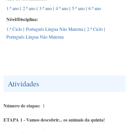
1.º ano
|
2.º ano
|
3.º ano
|
4.º ano
|
5.º ano
|
6.º ano
Nível/Disciplina
1.º Ciclo
|
Português Língua Não Materna
|
2.º Ciclo
|
Português Língua Não Materna
Atividades
Número de etapas
1
ETAPA 1 - Vamos descobrir... os animais da quinta!