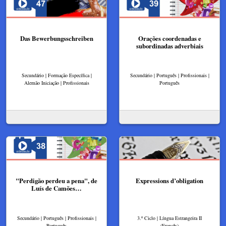
Das Bewerbungsschreiben
Orações coordenadas e
subordinadas adverbiais
Secundário | Formação Específica |
Secundário | Português | Profissionais |
Alemão Iniciação | Profissionais
Português
"Perdigão perdeu a pena", de
Expressions d’obligation
Luís de Camões…
Secundário | Português | Profissionais |
3.º Ciclo | Língua Estrangeira II
Português
(Francês)