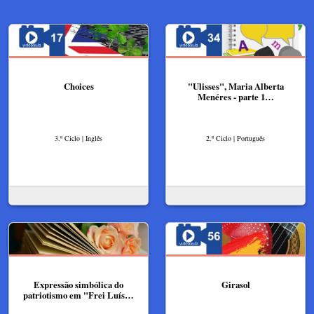
Choices
"Ulisses", Maria Alberta
Menéres - parte 1…
3.º Ciclo | Inglês
2.º Ciclo | Português
Expressão simbólica do
Girasol
patriotismo em "Frei Luís…