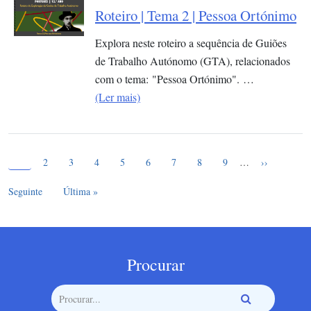
Roteiro | Tema 2 | Pessoa Ortónimo
Explora neste roteiro a sequência de Guiões
de Trabalho Autónomo (GTA), relacionados
com o tema: "Pessoa Ortónimo". …
(Ler mais)
Página atual
Paginação
1
Page
Page
Page
Page
Page
Page
Page
Page
Próxima pág
2
3
4
5
6
7
8
9
…
››
Última página
Seguinte
Última »
Procurar