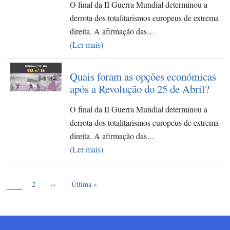
O final da II Guerra Mundial determinou a
derrota dos totalitarismos europeus de extrema
direita. A afirmação das…
(Ler mais)
Quais foram as opções económicas
após a Revolução do 25 de Abril?
O final da II Guerra Mundial determinou a
derrota dos totalitarismos europeus de extrema
direita. A afirmação das…
(Ler mais)
Página atual
Paginação
1
Page
Próxima página
Última página
2
››
Última »