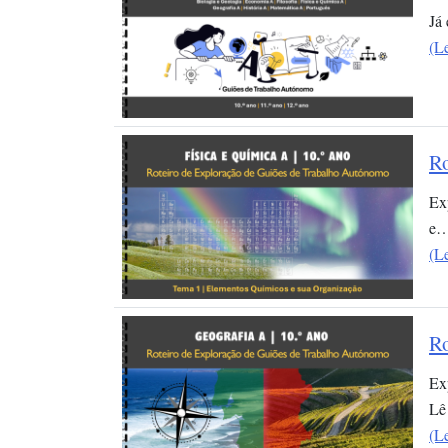
Já
(L
Ro
Ex
e
(L
Ro
Ex
Lê
(L