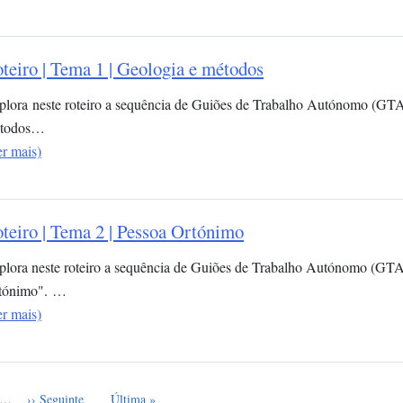
teiro | Tema 1 | Geologia e métodos
plora neste roteiro a sequência de Guiões de Trabalho Autónomo (GTA
todos…
er mais)
teiro | Tema 2 | Pessoa Ortónimo
plora neste roteiro a sequência de Guiões de Trabalho Autónomo (GTA
tónimo". …
er mais)
e
Próxima página
Última página
…
›› Seguinte
Última »