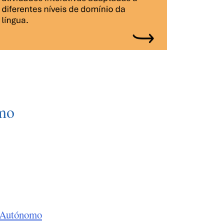
mo
o Autónomo