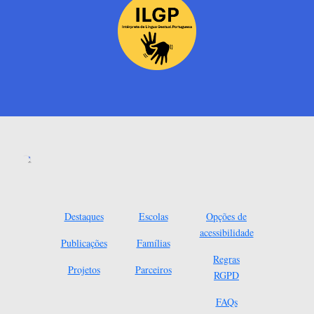
Destaques
Escolas
Opções de
acessibilidade
Publicações
Famílias
Regras
Projetos
Parceiros
RGPD
FAQs