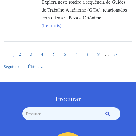
Explora neste roteiro a sequência de Guiões
de Trabalho Autónomo (GTA), relacionados
com o tema: "Pessoa Ortónimo". …
(Ler mais)
Página atual
Paginação
1
Page
Page
Page
Page
Page
Page
Page
Page
Próxima pág
2
3
4
5
6
7
8
9
…
››
Última página
Seguinte
Última »
Procurar