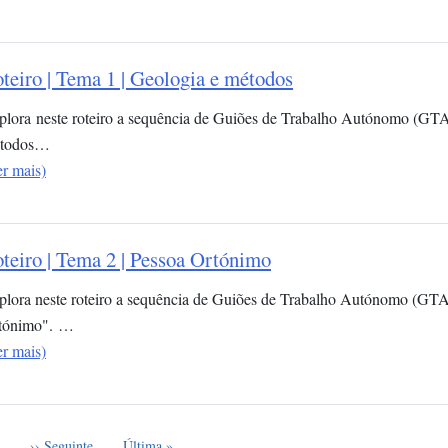
teiro | Tema 1 | Geologia e métodos
plora neste roteiro a sequência de Guiões de Trabalho Autónomo (GTA
todos…
er mais)
teiro | Tema 2 | Pessoa Ortónimo
plora neste roteiro a sequência de Guiões de Trabalho Autónomo (GTA
tónimo". …
er mais)
e
Próxima página
Última página
…
›› Seguinte
Última »