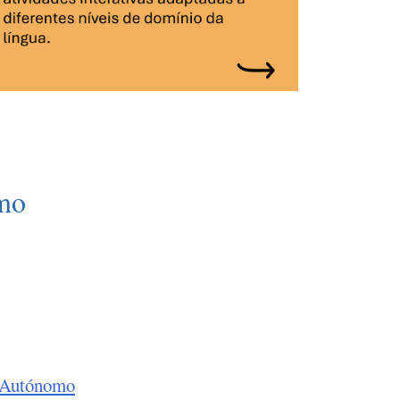
mo
o Autónomo