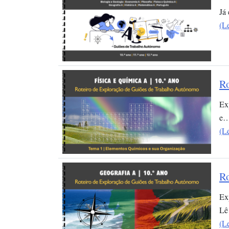
Já
(L
Ro
Ex
e
(L
Ro
Ex
Lê
(L