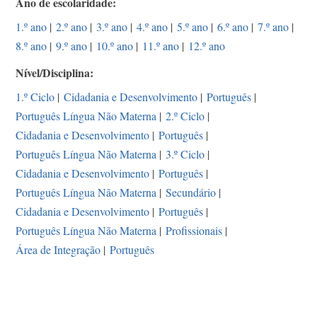
Ano de escolaridade
1.º ano
|
2.º ano
|
3.º ano
|
4.º ano
|
5.º ano
|
6.º ano
|
7.º ano
|
8.º ano
|
9.º ano
|
10.º ano
|
11.º ano
|
12.º ano
Nível/Disciplina
1.º Ciclo
|
Cidadania e Desenvolvimento
|
Português
|
Português Língua Não Materna
|
2.º Ciclo
|
Cidadania e Desenvolvimento
|
Português
|
Português Língua Não Materna
|
3.º Ciclo
|
Cidadania e Desenvolvimento
|
Português
|
Português Língua Não Materna
|
Secundário
|
Cidadania e Desenvolvimento
|
Português
|
Português Língua Não Materna
|
Profissionais
|
Área de Integração
|
Português