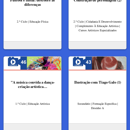
Futebol e futsal: descobre as
Construção de personagem (2)
diferenças
2.º Ciclo | Educação Física
2.º Ciclo | Cidadania E Desenvolvimento
| Complemento À Educação Artística |
Cursos Artísticos Especializados
"A música convida a dança-
Ilustração com Tiago Galo (1)
criação artística…
1.º Ciclo | Educação Artística
Secundário | Formação Específica |
Desenho A