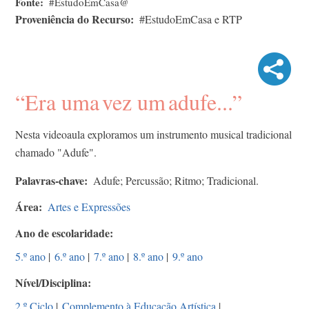
Fonte
#EstudoEmCasa@
Proveniência do Recurso
#EstudoEmCasa e RTP
“Era uma vez um adufe...”
Nesta videoaula exploramos um instrumento musical tradicional
chamado "Adufe".
Palavras-chave
Adufe; Percussão; Ritmo; Tradicional.
Área
Artes e Expressões
Ano de escolaridade
5.º ano
|
6.º ano
|
7.º ano
|
8.º ano
|
9.º ano
Nível/Disciplina
2.º Ciclo
|
Complemento à Educação Artística
|