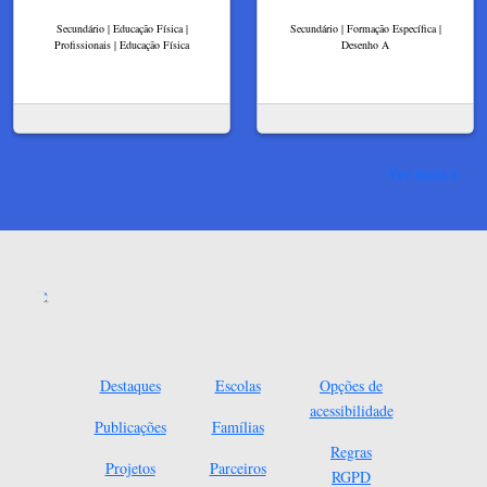
Secundário | Educação Física |
Secundário | Formação Específica |
Profissionais | Educação Física
Desenho A
Ver mais
Destaques
Escolas
Opções de
acessibilidade
Publicações
Famílias
Regras
Projetos
Parceiros
RGPD